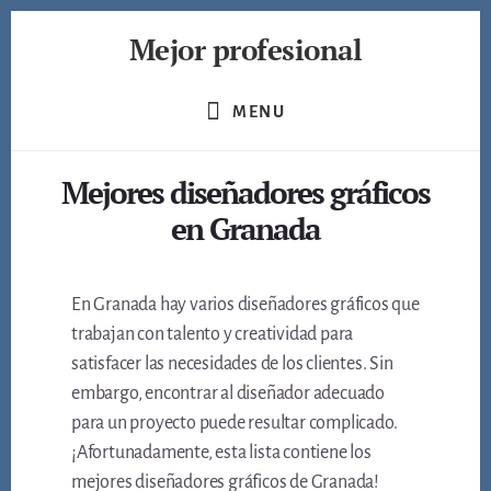
Skip
Mejor profesional
to
content
Encuentra
a
MENU
los
mejores
Mejores diseñadores gráficos
profesionales
de
en Granada
muchos
ámbitos
En Granada hay varios diseñadores gráficos que
trabajan con talento y creatividad para
satisfacer las necesidades de los clientes. Sin
embargo, encontrar al diseñador adecuado
para un proyecto puede resultar complicado.
¡Afortunadamente, esta lista contiene los
mejores diseñadores gráficos de Granada!