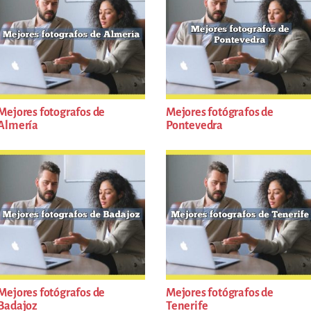
Mejores fotografos de
Mejores fotógrafos de
Almería
Pontevedra
Mejores fotógrafos de
Mejores fotógrafos de
Badajoz
Tenerife