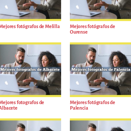
Mejores fotógrafos de Melilla
Mejores fotógrafos de
Ourense
Mejores fotografos de
Mejores fotógrafos de
Albacete
Palencia