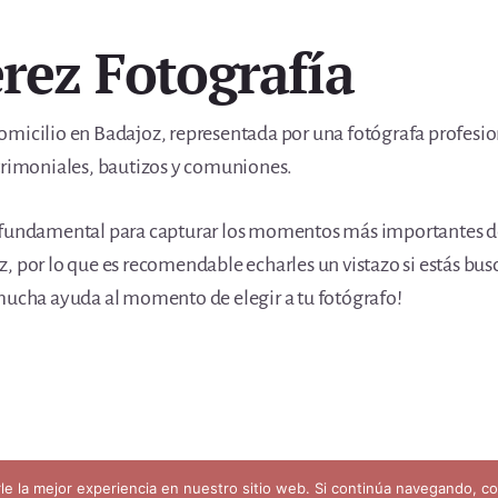
érez Fotografía
omicilio en Badajoz, representada por una fotógrafa profesion
imoniales, bautizos y comuniones.
 fundamental para capturar los momentos más importantes de
, por lo que es recomendable echarles un vistazo si estás bu
 mucha ayuda al momento de elegir a tu fotógrafo!
kies
rle la mejor experiencia en nuestro sitio web. Si continúa navegando, 