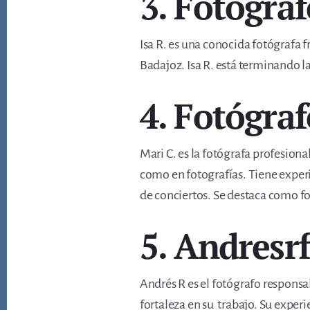
3. Fotógra
Isa R. es una conocida fotógrafa f
Badajoz. Isa R. está terminando la
4. Fotógraf
Mari C. es la fotógrafa profesion
como en fotografías. Tiene expe
de conciertos. Se destaca como f
5. Andresr
Andrés R es el fotógrafo responsab
fortaleza en su trabajo. Su exper