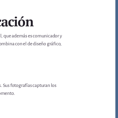
cación
nal, que además es comunicador y
combina con el de diseño gráfico,
s. Sus fotografías capturan los
momento.