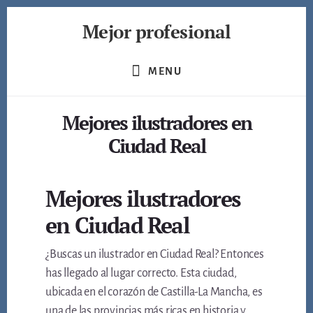
Skip
Mejor profesional
to
content
Encuentra
a
MENU
los
mejores
Mejores ilustradores en
profesionales
de
Ciudad Real
muchos
ámbitos
Mejores ilustradores
en Ciudad Real
¿Buscas un ilustrador en Ciudad Real? Entonces
has llegado al lugar correcto. Esta ciudad,
ubicada en el corazón de Castilla-La Mancha, es
una de las provincias más ricas en historia y