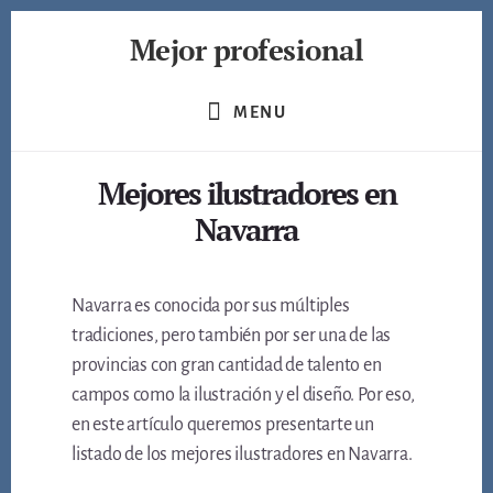
Skip
Mejor profesional
to
content
Encuentra
a
MENU
los
mejores
Mejores ilustradores en
profesionales
de
Navarra
muchos
ámbitos
Navarra es conocida por sus múltiples
tradiciones, pero también por ser una de las
provincias con gran cantidad de talento en
campos como la ilustración y el diseño. Por eso,
en este artículo queremos presentarte un
listado de los mejores ilustradores en Navarra.