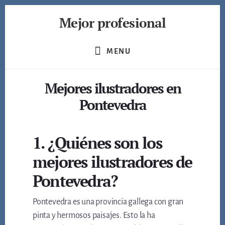
Skip
Mejor profesional
to
content
Encuentra
a
MENU
los
mejores
Mejores ilustradores en
profesionales
de
Pontevedra
muchos
ámbitos
1. ¿Quiénes son los
mejores ilustradores de
Pontevedra?
Pontevedra es una provincia gallega con gran
pinta y hermosos paisajes. Esto la ha