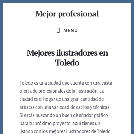
Skip
Mejor profesional
to
content
Encuentra
a
MENU
los
mejores
Mejores ilustradores en
profesionales
de
Toledo
muchos
ámbitos
Toledo es una ciudad que cuenta con una vasta
oferta de profesionales de la ilustración. La
ciudad es el hogar de una gran cantidad de
artistas con una variedad de estilos y técnicas.
Si estás buscando un buen diseñador gráfico
para tu próximo proyecto, aquí tienes un
listado con los mejores ilustradores de Toledo.