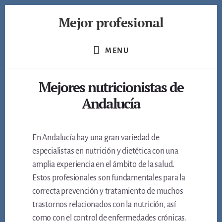
Skip
Mejor profesional
to
content
Encuentra
a
MENU
los
mejores
Mejores nutricionistas de
profesionales
de
Andalucía
muchos
ámbitos
En Andalucía hay una gran variedad de
especialistas en nutrición y dietética con una
amplia experiencia en el ámbito de la salud.
Estos profesionales son fundamentales para la
correcta prevención y tratamiento de muchos
trastornos relacionados con la nutrición, así
como con el control de enfermedades crónicas.