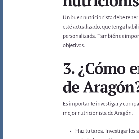
nutricionis
Un buen nutricionista debe tene
esté actualizado, que tenga habil
personalizada. También es import
objetivos.
3. ¿Cómo e
de Aragón
Es importante investigar y compar
mejor nutricionista de Aragón:
Haz tu tarea. Investigar los