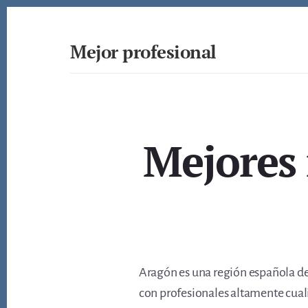
Skip
to
content
Mejor profesional
Encuentra
a
los
mejores
profesionales
Mejores 
de
muchos
ámbitos
Aragón es una región española de 
con profesionales altamente cual