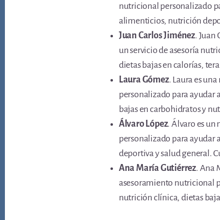
nutricional personalizado pa
alimenticios, nutrición depo
Juan Carlos Jiménez
. Juan 
un servicio de asesoría nutr
dietas bajas en calorías, ter
Laura Gómez
. Laura es una
personalizado para ayudar a 
bajas en carbohidratos y nut
Álvaro López
. Álvaro es un
personalizado para ayudar a 
deportiva y salud general. C
Ana María Gutiérrez
. Ana 
asesoramiento nutricional pe
nutrición clínica, dietas baj