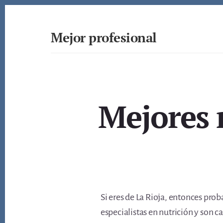
Skip
to
content
Mejor profesional
Encuentra
a
los
mejores
profesionales
Mejores 
de
muchos
ámbitos
Si eres de La Rioja, entonces pro
especialistas en nutrición y son c