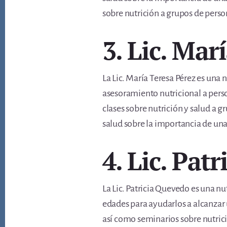
sobre nutrición a grupos de perso
3. Lic. Mar
La Lic. María Teresa Pérez es una 
asesoramiento nutricional a perso
clases sobre nutrición y salud a 
salud sobre la importancia de una
4. Lic. Pat
La Lic. Patricia Quevedo es una nut
edades para ayudarlos a alcanzar 
así como seminarios sobre nutrici