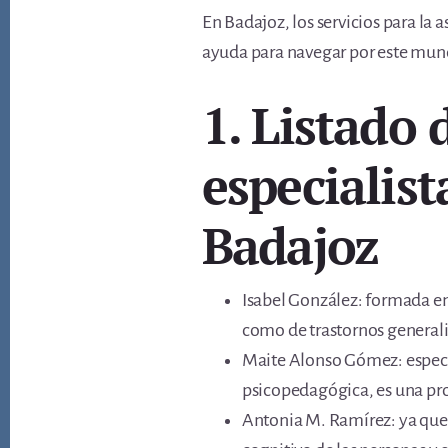
En Badajoz, los servicios para la 
ayuda para navegar por este mund
1. Listado 
especialist
Badajoz
Isabel González: formada en 
como de trastornos generaliz
Maite Alonso Gómez: especia
psicopedagógica, es una pr
Antonia M. Ramírez: ya que 