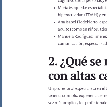
cognitivo de las personas y 
María Maqueda: especialista 
hiperactividad (TDAH) y en 
Ana Isabel Piedehierro: espe
adultos como en niños, adem
Manuela Rodríguez Jiménez: 
comunicación, especializado
2. ¿Qué se 
con altas 
Un profesional especialista en el 
tener una amplia experiencia en e
vez más amplio y los profesionales