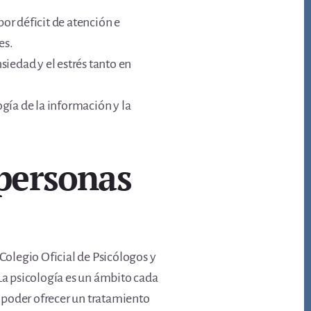
or déficit de atención e
es.
siedad y el estrés tanto en
gía de la información y la
 personas
 Colegio Oficial de Psicólogos y
 La psicología es un ámbito cada
a poder ofrecer un tratamiento