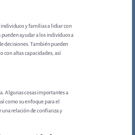
ndividuos y familias a lidiar con
s pueden ayudar a los individuos a
a de decisiones. También pueden
o con altas capacidades, así
lia. Algunas cosas importantes a
 así como su enfoque para el
 una relación de confianza y