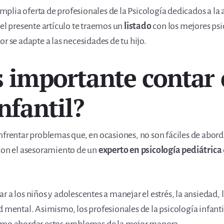
lia oferta de profesionales de la Psicología dedicados a la a
 el presente artículo te traemos un
listado
con los mejores psi
r se adapte a las necesidades de tu hijo.
s importante contar
nfantil?
nfrentar problemas que, en ocasiones, no son fáciles de aborda
 con el asesoramiento de un
experto en psicología pediátrica
 a los niños y adolescentes a manejar el estrés, la ansiedad, l
d mental. Asimismo, los profesionales de la psicología infan