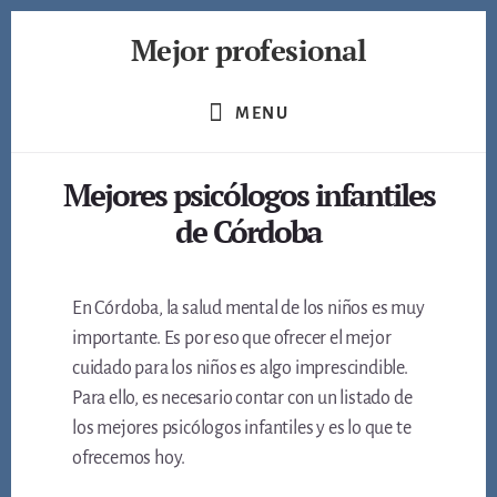
Skip
Mejor profesional
to
content
Encuentra
a
MENU
los
mejores
Mejores psicólogos infantiles
profesionales
de
de Córdoba
muchos
ámbitos
En Córdoba, la salud mental de los niños es muy
importante. Es por eso que ofrecer el mejor
cuidado para los niños es algo imprescindible.
Para ello, es necesario contar con un listado de
los mejores psicólogos infantiles y es lo que te
ofrecemos hoy.