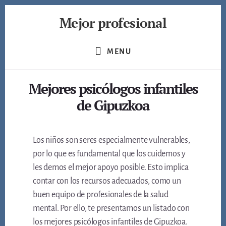
Skip
Mejor profesional
to
content
Encuentra
a
MENU
los
mejores
Mejores psicólogos infantiles
profesionales
de
de Gipuzkoa
muchos
ámbitos
Los niños son seres especialmente vulnerables,
por lo que es fundamental que los cuidemos y
les demos el mejor apoyo posible. Esto implica
contar con los recursos adecuados, como un
buen equipo de profesionales de la salud
mental. Por ello, te presentamos un listado con
los mejores psicólogos infantiles de Gipuzkoa.