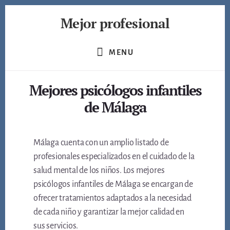
Skip
Mejor profesional
to
content
Encuentra
a
MENU
los
mejores
Mejores psicólogos infantiles
profesionales
de
de Málaga
muchos
ámbitos
Málaga cuenta con un amplio listado de
profesionales especializados en el cuidado de la
salud mental de los niños. Los mejores
psicólogos infantiles de Málaga se encargan de
ofrecer tratamientos adaptados a la necesidad
de cada niño y garantizar la mejor calidad en
sus servicios.