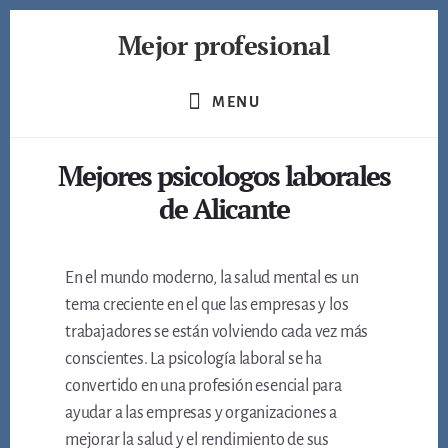
Skip
Mejor profesional
to
content
Encuentra
a
MENU
los
mejores
Mejores psicologos laborales
profesionales
de
de Alicante
muchos
ámbitos
En el mundo moderno, la salud mental es un
tema creciente en el que las empresas y los
trabajadores se están volviendo cada vez más
conscientes. La psicología laboral se ha
convertido en una profesión esencial para
ayudar a las empresas y organizaciones a
mejorar la salud y el rendimiento de sus