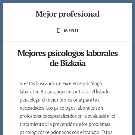
Skip
Mejor profesional
to
content
Encuentra
a
MENU
los
mejores
Mejores psicologos laborales
profesionales
de
de Bizkaia
muchos
ámbitos
Si estás buscando un excelente psicólogo
laboral en Bizkaia, aquí encontrarás el listado
para elegir el mejor profesional para tus
necesidades. Los psicólogos laborales son
profesionales especializados en la evaluación, el
tratamiento y la prevención de los problemas
psicológicos relacionados con el trabajo. Estos