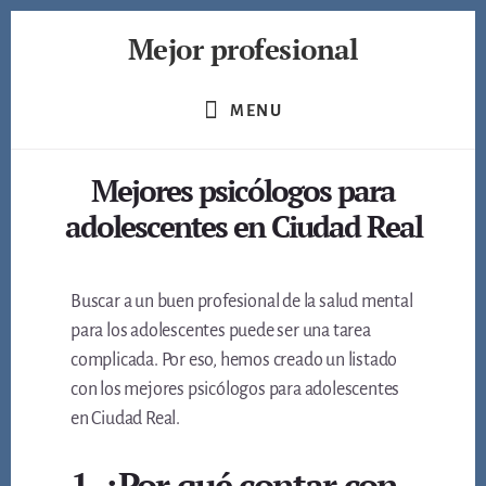
Skip
Mejor profesional
to
content
Encuentra
a
MENU
los
mejores
Mejores psicólogos para
profesionales
de
adolescentes en Ciudad Real
muchos
ámbitos
Buscar a un buen profesional de la salud mental
para los adolescentes puede ser una tarea
complicada. Por eso, hemos creado un listado
con los mejores psicólogos para adolescentes
en Ciudad Real.
1. ¿Por qué contar con