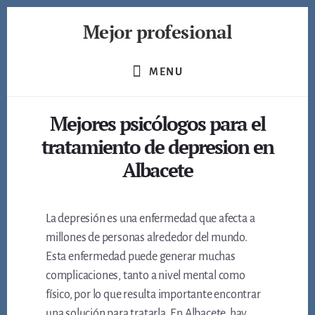
Skip
Mejor profesional
to
content
Encuentra
a
MENU
los
mejores
Mejores psicólogos para el
profesionales
de
tratamiento de depresion en
muchos
Albacete
ámbitos
La depresión es una enfermedad que afecta a
millones de personas alrededor del mundo.
Esta enfermedad puede generar muchas
complicaciones, tanto a nivel mental como
físico, por lo que resulta importante encontrar
una solución para tratarla. En Albacete, hay