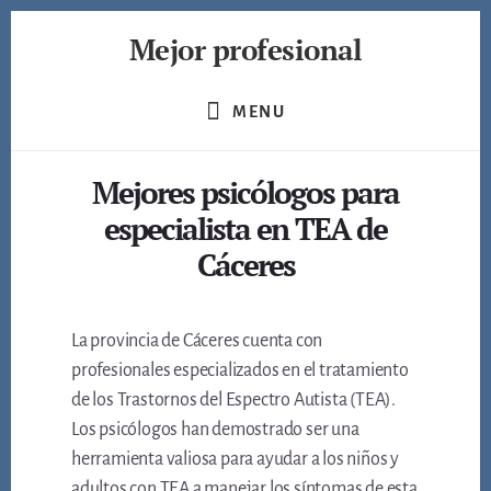
Skip
Mejor profesional
to
content
Encuentra
a
MENU
los
mejores
Mejores psicólogos para
profesionales
de
especialista en TEA de
muchos
Cáceres
ámbitos
La provincia de Cáceres cuenta con
profesionales especializados en el tratamiento
de los Trastornos del Espectro Autista (TEA).
Los psicólogos han demostrado ser una
herramienta valiosa para ayudar a los niños y
adultos con TEA a manejar los síntomas de esta