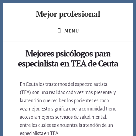
Skip
Mejor profesional
to
content
Encuentra
a
MENU
los
mejores
Mejores psicólogos para
profesionales
de
especialista en TEA de Ceuta
muchos
ámbitos
En Ceuta los trastornos del espectro autista
(TEA) son una realidad cada vez más presente, y
la atención que reciben los pacientes es cada
vez mejor. Esto significa que la comunidad tiene
acceso a mejores servicios de salud mental,
entre los cuales se encuentra la atención de un
especialista en TEA.