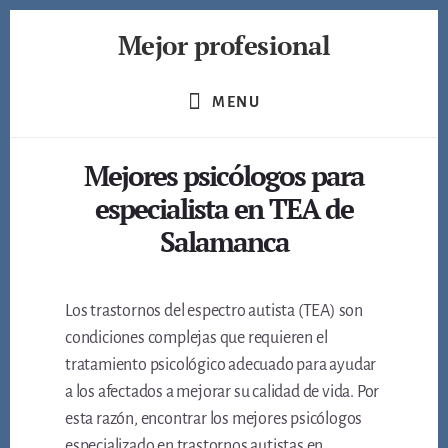
Skip
Mejor profesional
to
content
Encuentra
a
MENU
los
mejores
Mejores psicólogos para
profesionales
de
especialista en TEA de
muchos
Salamanca
ámbitos
Los trastornos del espectro autista (TEA) son
condiciones complejas que requieren el
tratamiento psicológico adecuado para ayudar
a los afectados a mejorar su calidad de vida. Por
esta razón, encontrar los mejores psicólogos
especializado en trastornos autistas en