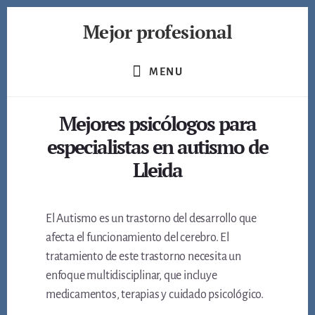
Skip
Mejor profesional
to
content
Encuentra
a
MENU
los
mejores
Mejores psicólogos para
profesionales
de
especialistas en autismo de
muchos
Lleida
ámbitos
El Autismo es un trastorno del desarrollo que
afecta el funcionamiento del cerebro. El
tratamiento de este trastorno necesita un
enfoque multidisciplinar, que incluye
medicamentos, terapias y cuidado psicológico.