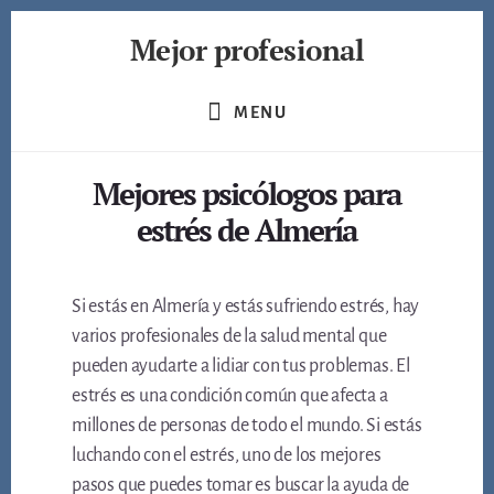
Skip
Mejor profesional
to
content
Encuentra
a
MENU
los
mejores
Mejores psicólogos para
profesionales
de
estrés de Almería
muchos
ámbitos
Si estás en Almería y estás sufriendo estrés, hay
varios profesionales de la salud mental que
pueden ayudarte a lidiar con tus problemas. El
estrés es una condición común que afecta a
millones de personas de todo el mundo. Si estás
luchando con el estrés, uno de los mejores
pasos que puedes tomar es buscar la ayuda de