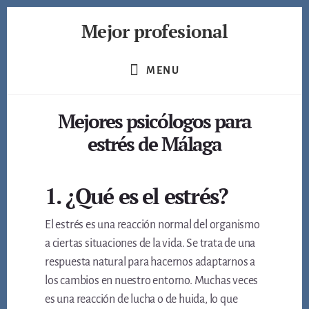
Skip
Mejor profesional
to
content
Encuentra
a
MENU
los
mejores
Mejores psicólogos para
profesionales
de
estrés de Málaga
muchos
ámbitos
1. ¿Qué es el estrés?
El estrés es una reacción normal del organismo
a ciertas situaciones de la vida. Se trata de una
respuesta natural para hacernos adaptarnos a
los cambios en nuestro entorno. Muchas veces
es una reacción de lucha o de huida, lo que