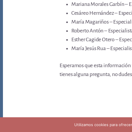
Mariana Morales Garbín – Esp
Cesáreo Hernández – Especial
María Magariños – Especialis
Roberto Antón – Especialista
Esther Cagide Otero – Especi
María Jesús Rua – Especialist
Esperamos que esta información te
tienes alguna pregunta, no dudes
Copyright © 2026 ·
Aviso legal privacidad y politica de coo
Utilizamos cookies para ofrece