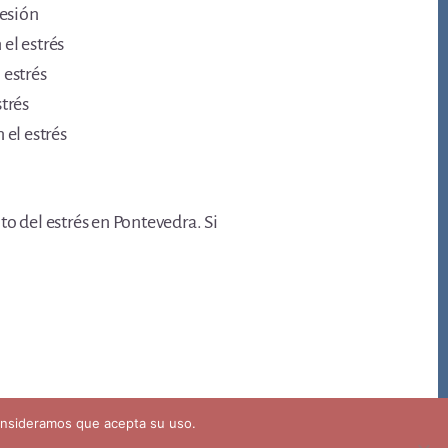
resión
el estrés
 estrés
trés
 el estrés
o del estrés en Pontevedra. Si
consideramos que acepta su uso.