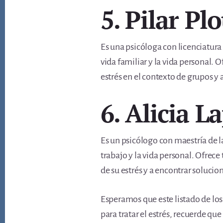
5. Pilar Pl
Es una psicóloga con licenciatura 
vida familiar y la vida personal.
estrés en el contexto de grupos y 
6. Alicia L
Es un psicólogo con maestría de l
trabajo y la vida personal. Ofrec
de su estrés y a encontrar soluc
Esperamos que este listado de los
para tratar el estrés, recuerde q