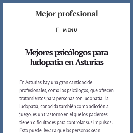
Skip
Mejor profesional
to
content
Encuentra
a
MENU
los
mejores
Mejores psicólogos para
profesionales
de
ludopatia en Asturias
muchos
ámbitos
En Asturias hay una gran cantidad de
profesionales, como los psicólogos, que ofrecen
tratamientos para personas con ludopatía. La
ludopatía, conocida también como adicción al
juego, es un trastorno en el que los pacientes
tienen dificultades para controlar sus impulsos.
Esto puede llevar a que las personas sean