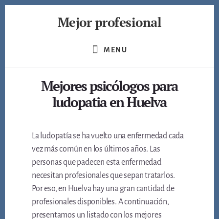
Skip
Mejor profesional
to
content
Encuentra
a
MENU
los
mejores
Mejores psicólogos para
profesionales
de
ludopatia en Huelva
muchos
ámbitos
La ludopatía se ha vuelto una enfermedad cada
vez más común en los últimos años. Las
personas que padecen esta enfermedad
necesitan profesionales que sepan tratarlos.
Por eso, en Huelva hay una gran cantidad de
profesionales disponibles. A continuación,
presentamos un listado con los mejores