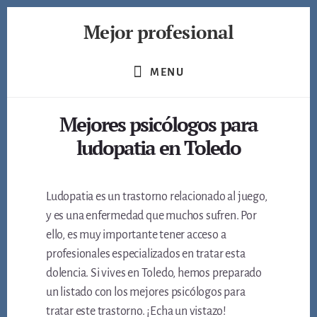
Skip
Mejor profesional
to
content
Encuentra
a
MENU
los
mejores
Mejores psicólogos para
profesionales
de
ludopatia en Toledo
muchos
ámbitos
Ludopatia es un trastorno relacionado al juego,
y es una enfermedad que muchos sufren. Por
ello, es muy importante tener acceso a
profesionales especializados en tratar esta
dolencia. Si vives en Toledo, hemos preparado
un listado con los mejores psicólogos para
tratar este trastorno. ¡Echa un vistazo!