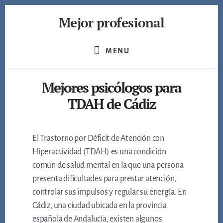
Skip
Mejor profesional
to
content
Encuentra
a
MENU
los
mejores
Mejores psicólogos para
profesionales
de
TDAH de Cádiz
muchos
ámbitos
El Trastorno por Déficit de Atención con
Hiperactividad (TDAH) es una condición
común de salud mental en la que una persona
presenta dificultades para prestar atención,
controlar sus impulsos y regular su energía. En
Cádiz, una ciudad ubicada en la provincia
española de Andalucía, existen algunos