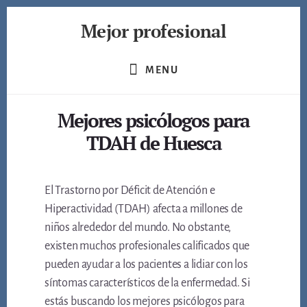
Skip
Mejor profesional
to
content
Encuentra
a
MENU
los
mejores
Mejores psicólogos para
profesionales
de
TDAH de Huesca
muchos
ámbitos
El Trastorno por Déficit de Atención e
Hiperactividad (TDAH) afecta a millones de
niños alrededor del mundo. No obstante,
existen muchos profesionales calificados que
pueden ayudar a los pacientes a lidiar con los
síntomas característicos de la enfermedad. Si
estás buscando los mejores psicólogos para