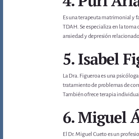
4. Puri Ari
Es una terapeuta matrimonial y fa
TDAH. Se especializa en la toma d
ansiedad y depresión relacionados 
5. Isabel F
La Dra. Figueroa es una psicóloga
tratamiento de problemas de comp
También ofrece terapia individual,
6. Miguel 
El Dr. Miguel Cueto es un profesi