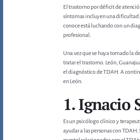
El trastorno por déficit de atenc
síntomas incluyen una dificultad
conoce está luchando con un dia
profesional.
Una vez que se haya tomado la dec
tratar el trastorno. León, Guanaj
el diagnóstico de TDAH. A contin
en León.
1. Ignacio 
Es un psicólogo clínico y terapeu
ayudar a las personas con TDAH. Se