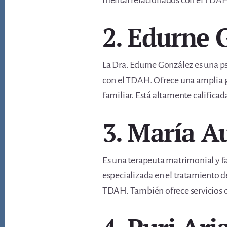
mental relacionados con el TDAH. S
2. Edurne 
La Dra. Edurne González es una p
con el TDAH. Ofrece una amplia ga
familiar. Está altamente califica
3. María A
Es una terapeuta matrimonial y f
especializada en el tratamiento 
TDAH. También ofrece servicios de 