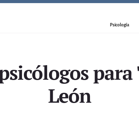
Psicología
psicólogos par
León