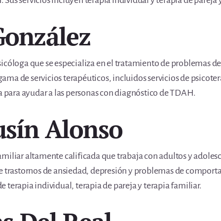
us servicios incluyen terapia individual y terapia de pareja y
González
sicóloga que se especializa en el tratamiento de problemas
ma de servicios terapéuticos, incluidos servicios de psicoter
da para ayudar a las personas con diagnóstico de TDAH.
usín Alonso
amiliar altamente calificada que trabaja con adultos y adole
de trastornos de ansiedad, depresión y problemas de comport
terapia individual, terapia de pareja y terapia familiar.