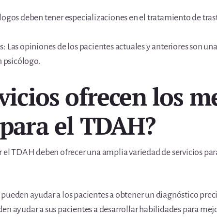
logos deben tener especializaciones en el tratamiento de tras
: Las opiniones de los pacientes actuales y anteriores son un
n psicólogo.
vicios ofrecen los m
 para el TDAH?
r el TDAH deben ofrecer una amplia variedad de servicios para
 pueden ayudar a los pacientes a obtener un diagnóstico preci
en ayudar a sus pacientes a desarrollar habilidades para mejo